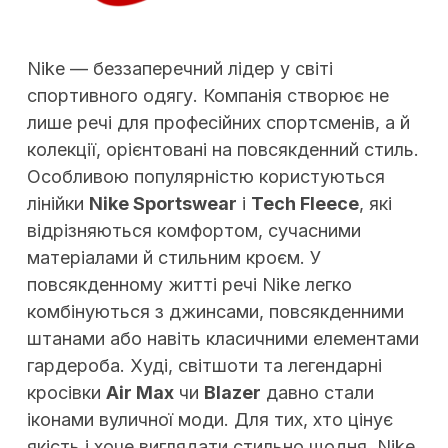
Nike — беззаперечний лідер у світі
спортивного одягу. Компанія створює не
лише речі для професійних спортсменів, а й
колекції, орієнтовані на повсякденний стиль.
Особливою популярністю користуються
лінійки
Nike Sportswear
і
Tech Fleece
, які
відрізняються комфортом, сучасними
матеріалами й стильним кроєм. У
повсякденному житті речі Nike легко
комбінуються з джинсами, повсякденними
штанами або навіть класичними елементами
гардероба. Худі, світшоти та легендарні
кросівки
Air Max
чи
Blazer
давно стали
іконами вуличної моди. Для тих, хто цінує
якість і хоче виглядати стильно щодня, Nike