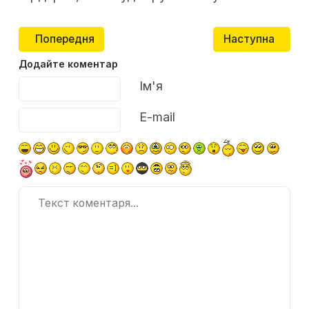
Попередня стаття: Найпопулярніші спортивні бренди
Наступна стаття
Попередня
Наступна
Додайте коментар
Текст коментаря
Ім'я
E-mail