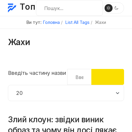
Топ
Ви тут:
Головна
List All Tags
Жахи
Жахи
Введіть частину назви
Показувати
Злий клоун: звідки виник
образ та чому він досі лякає