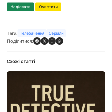
Надіслати
Очистити
Теги:
Телебачення
Серіали
Поділитися:
Схожі cтатті