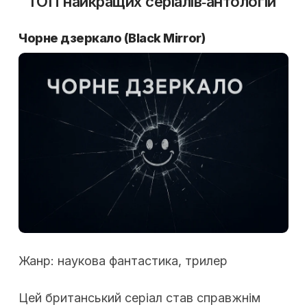
ТОП найкращих серіалів‑антологій
Чорне дзеркало (Black Mirror)
Жанр: наукова фантастика, трилер
Цей британський серіал став справжнім