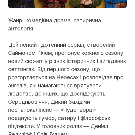
Жанр: комедійна драма, сатирична
антологія
Цей легкий і дотепний серіал, створений
Саймоном Річем, пропонує кожного сезону
новий сюжет у різних історичних і вигаданих
сеттингах. Від першого сезону, що
розгортається на Небесах і розповідає про
ангелів, які намагаються врятувати
людство, до інших, що досліджують
Середньовіччя, Дикий Захід чи
постапокаліпсис — «Чудотворці»
поєднують гумор, сатиру і філософські
підтексти. У головних ролях — Деніел
Редкліфф і Стів Бушемі.