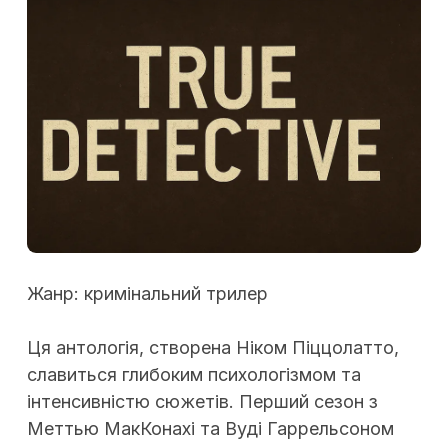
Жанр: кримінальний трилер
Ця антологія, створена Ніком Піццолатто,
славиться глибоким психологізмом та
інтенсивністю сюжетів. Перший сезон з
Меттью МакКонахі та Вуді Гаррельсоном