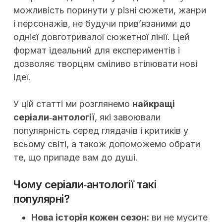
можливість поринути у різні сюжети, жанри
і персонажів, не будучи прив’язаними до
однієї довготривалої сюжетної лінії. Цей
формат ідеальний для експериментів і
дозволяє творцям сміливо втілювати нові
ідеї.
У цій статті ми розглянемо
найкращі
серіали‑антології
, які завоювали
популярність серед глядачів і критиків у
всьому світі, а також допоможемо обрати
те, що припаде вам до душі.
Чому серіали‑антології такі
популярні?
Нова історія кожен сезон:
ви не мусите