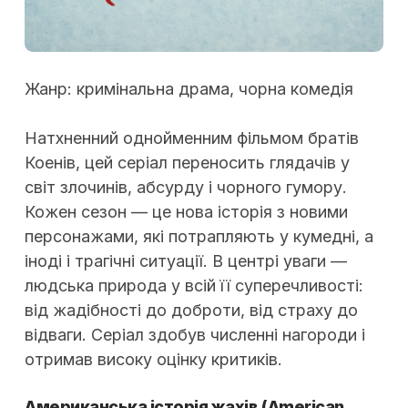
Жанр: кримінальна драма, чорна комедія
Натхненний однойменним фільмом братів
Коенів, цей серіал переносить глядачів у
світ злочинів, абсурду і чорного гумору.
Кожен сезон — це нова історія з новими
персонажами, які потрапляють у кумедні, а
іноді і трагічні ситуації. В центрі уваги —
людська природа у всій її суперечливості:
від жадібності до доброти, від страху до
відваги. Серіал здобув численні нагороди і
отримав високу оцінку критиків.
Американська історія жахів (American