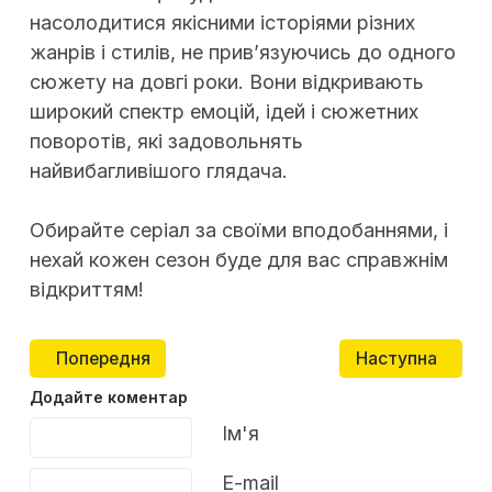
насолодитися якісними історіями різних
жанрів і стилів, не прив’язуючись до одного
сюжету на довгі роки. Вони відкривають
широкий спектр емоцій, ідей і сюжетних
поворотів, які задовольнять
найвибагливішого глядача.
Обирайте серіал за своїми вподобаннями, і
нехай кожен сезон буде для вас справжнім
відкриттям!
Попередня стаття: ТОП культових серіалів усіх час
Наступна стаття
Попередня
Наступна
Додайте коментар
Текст коментаря
Ім'я
E-mail