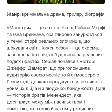
Жанр:
кримінальна драма, трилер, біографія
«Монстри» — це антологія від Райана Мерфі
та Ієна Бреннана, яка глибоко занурюється
у темні історії реальних злочинців, що
шокували світ. Кожен сезон — це окрема,
завершена історія, побудована на реальних
подіях і фактах. Серіал почався з «Історії
Джеффрі Дамера», що приголомшила
аудиторію своєю чесністю й атмосферою
безвиході, де жах народжується не лише з
убивчих дій, а й з людської байдужості. Далі
— «Історія братів Менендес», яка
досліджує межу між насильством і
помстою, жертвою й катом у родинних